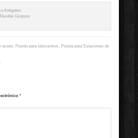
co Antigoteo
Flexible Giratorio
 aceite, Pistola para lubricentros, Pistola para Estaciones de
o
lectrónico
*