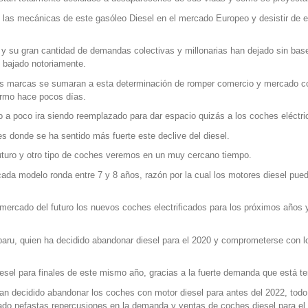
o las mecánicas de este gasóleo Diesel en el mercado Europeo y desistir de 
y su gran cantidad de demandas colectivas y millonarias han dejado sin bas
 bajado notoriamente.
as marcas se sumaran a esta determinación de romper comercio y mercado co
irmo hace pocos días.
 a poco ira siendo reemplazado para dar espacio quizás a los coches eléctri
 donde se ha sentido más fuerte este declive del diesel.
futuro y otro tipo de coches veremos en un muy cercano tiempo.
cada modelo ronda entre 7 y 8 años, razón por la cual los motores diesel p
 mercado del futuro los nuevos coches electrificados para los próximos años y
u, quien ha decidido abandonar diesel para el 2020 y comprometerse con los
sel para finales de este mismo año, gracias a la fuerte demanda que está te
 decidido abandonar los coches con motor diesel para antes del 2022, todo
do nefastas repercusiones en la demanda y ventas de coches diesel para el 