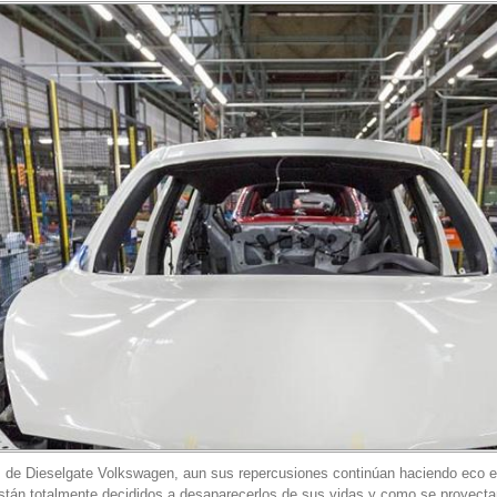
s de Dieselgate Volkswagen, aun sus repercusiones continúan haciendo eco
 están totalmente decididos a desaparecerlos de sus vidas y como se proyecta