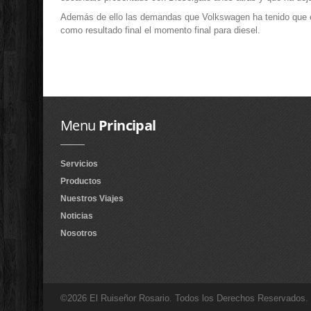
Además de ello las demandas que Volkswagen ha tenido que enf
como resultado final el momento final para diesel.
Menu
Principal
Servicios
Productos
Nuestros Viajes
Noticias
Nosotros
©2026 El Ruiseñor Rosario. Todos los Derechos Reservados.