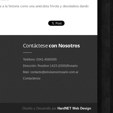
 a la historia como una anécdota frívola y desoladora dando
Contáctese
con Nosotros
Teléfono: 0341-4560595
Dirección: Roullion 1423 (2000)Rosario
Mail: contacto@elruisenorrosario.com.ar
Contactenos
Diseño y Desarrollo por
HardNET Web Design