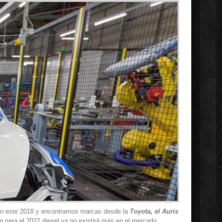
 en este 2018 y encontramos marcas desde la
Toyota, el Auris
n para el 2022 diesel ya no existirá más en el mercado.