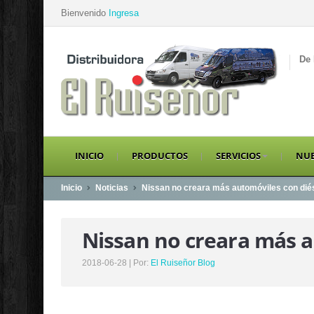
Bienvenido
Ingresa
De 
INICIO
PRODUCTOS
SERVICIOS
NUE
Inicio
Noticias
Nissan no creara más automóviles con dié
Nissan no creara más a
2018-06-28 | Por:
El Ruiseñor Blog