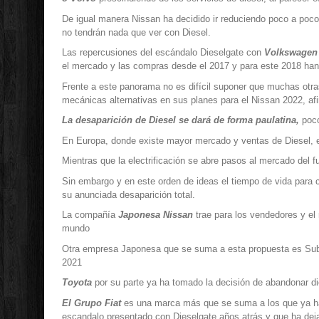
De igual manera Nissan ha decidido ir reduciendo poco a poc
no tendrán nada que ver con Diesel.
Las repercusiones del escándalo Dieselgate con
Volkswagen
el mercado y las compras desde el 2017 y para este 2018 han
Frente a este panorama no es difícil suponer que muchas otr
mecánicas alternativas en sus planes para el Nissan 2022, af
La desaparición de Diesel se dará de forma paulatina,
poco
En Europa, donde existe mayor mercado y ventas de Diesel, es
Mientras que la electrificación se abre pasos al mercado del 
Sin embargo y en este orden de ideas el tiempo de vida para 
su anunciada desaparición total.
La compañía
Japonesa Nissan
trae para los vendedores y el
mundo
Otra empresa Japonesa que se suma a esta propuesta es Subar
2021
Toyota
por su parte ya ha tomado la decisión de abandonar die
El Grupo Fiat
es una marca más que se suma a los que ya han
escandalo presentado con Dieselgate años atrás y que ha deja