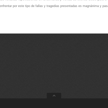
rentar por este tipo de fallas y tragedias presentadas es magnánima y pasa