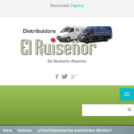
Bienvenido
Ingresa
De Norberto Alamino
INICIO
PRODUCTOS
Inicio
Noticias
¿Cómo funcionan los automóviles híbridos?