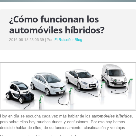
SERVICIOS
¿Cómo funcionan los
UNIDADES DE VENTA
automóviles híbridos?
DESTINO ENCOMIENDAS
ASISTENCIA EN RUTA
2016-08-18 23:06:39 | Por:
El Ruiseñor Blog
NUESTROS VIAJES
NOTICIAS
NOSOTROS
HISTORIA , MISIÓN Y VISIÓN
NUESTRO EQUIPO DE TRABAJO
Hoy en día se escucha cada vez más hablar de los
automóviles híbridos
,
pero sobre ellos hay muchas dudas y confusiones. Por eso hoy hemos
CONTACTO
decidido hablar de ellos, de su funcionamiento, clasificación y ventajas.