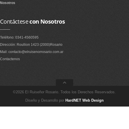
Nosotros
Contáctese
con Nosotros
Teléfono: 0341-4560595
Dirección: Roullion 1423 (2000)Rosario
Mail: contacto@elruisenorrosario.com.ar
Contactenos
©2026 El Ruiseñor Rosario. Todos los Derechos Reservados.
Diseño y Desarrollo por
HardNET Web Design