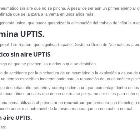
eumático sin aire que no se pincha. A pesar de ser aún un primer ejemplar q
 refinada que se lanzará a la venta en unos años más.
gonomía única, que puede garantizar la eliminación del trabajo de inflar la r
omina UPTIS.
-proof Tire System que significa Español: Sistema Único de Neumáticos a pr
ico sin aire UPTIS
riesgo de que se pinchen las ruedas o que se desinflen.
esgo de accidente por la pinchadura de un neumático o la explosión a causa d
 un tiempo específico indeterminado para la reparación de un neumático pinc
e desechan año tras año y corresponden a un gran porcentaje dentro de los
e neumáticos anuales que deben destruirse por ya no ser útiles para el fin qu
eria prima utilizada al presentar un
neumático
que presenta una tecnología 
puede acoplar al automóvil de la misma manera que un neumático normal.
n aire UPTIS.
les: