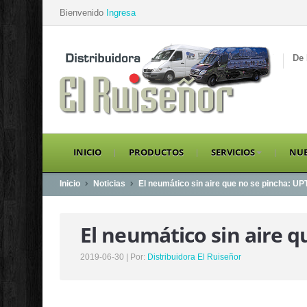
Bienvenido
Ingresa
De 
INICIO
PRODUCTOS
SERVICIOS
NUE
Inicio
Noticias
El neumático sin aire que no se pincha: UP
El neumático sin aire q
2019-06-30 | Por:
Distribuidora El Ruiseñor